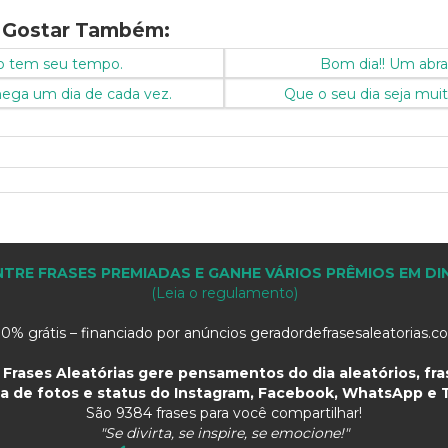
 Gostar Também:
o tem seu tempo.
Bom dia!! Um abra
hega um dia de cada vez.
Que o seu dia seja muit
TRE FRASES PREMIADAS E GANHE VÁRIOS PRÊMIOS EM DI
(Leia o regulamento)
0% grátis – financiado por anúncios geradordefrasesaleatorias.
Frases Aleatórias gere pensamentos do dia aleatórios, fras
a de fotos e status do Instagram, Facebook, WhatsApp e T
São
9384 frases para você compartilhar!
"Se divirta, se inspire, se emocione!"