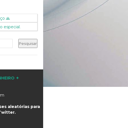
ço 🙏
o especial.
NHEIRO ✦
com
es aleatórias para
witter.