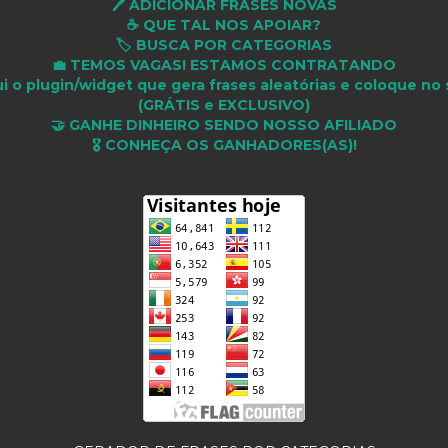
🖊️ ADICIONAR FRASES NOVAS
☕ QUE TAL NOS APOIAR?
🏷️ BUSCA POR CATEGORIAS
💼 TEMOS VAGAS! ESTAMOS CONTRATANDO
i o plugin/widget que gera frases aleatórias e coloque no 
(GRÁTIS e EXCLUSIVO)
🤝 GANHE DINHEIRO SENDO NOSSO AFILIADO
🎖 CONHEÇA OS GANHADORES(AS)!