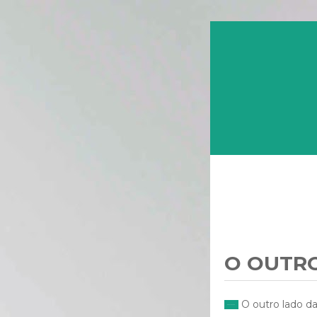
O OUTRO
O outro lado da