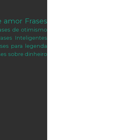
e amor
Frases
ases de otimismo
rases Inteligentes
ases para legenda
ses sobre dinheiro