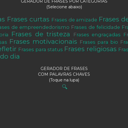
GERADOR DE FRASES POR CATEGORIAS
(Selecione abaixo)
as
Frases curtas
Frases d
Frases de amizade
ases de empreendedorismo
Frases de felicidade
Fr
Frases de tristeza
oria
Frases engraçadas
F
Frases motivacionais
sas
Frases para bio
Fr
fletir
Frases religiosas
Frases para status
Fra
do dia
GERADOR DE FRASES
COM PALAVRAS CHAVES
(Toque na lupa)
🔍