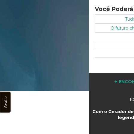
Você Poderá
Tud
O futuro c
✦ ENCON
Avalie
10
Com o Gerador de 
legend