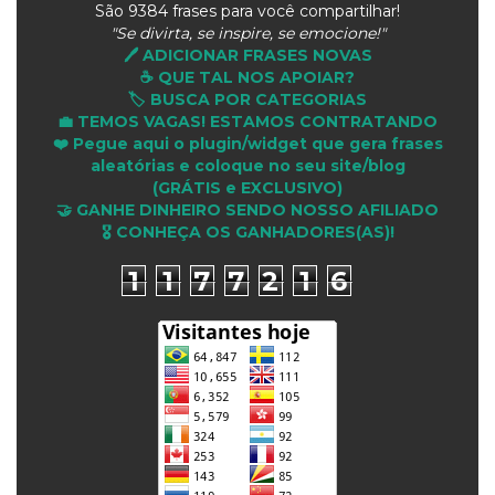
São
9384 frases para você compartilhar!
"Se divirta, se inspire, se emocione!"
🖊️ ADICIONAR FRASES NOVAS
☕ QUE TAL NOS APOIAR?
🏷️ BUSCA POR CATEGORIAS
💼 TEMOS VAGAS! ESTAMOS CONTRATANDO
❤️ Pegue aqui o plugin/widget que gera frases
aleatórias e coloque no seu site/blog
(GRÁTIS e EXCLUSIVO)
🤝 GANHE DINHEIRO SENDO NOSSO AFILIADO
🎖 CONHEÇA OS GANHADORES(AS)!
1
1
7
7
2
1
6