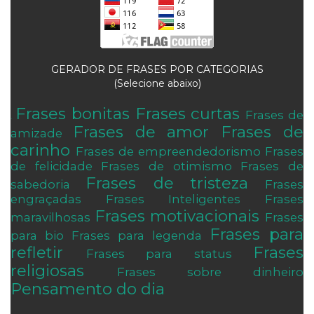
GERADOR DE FRASES POR CATEGORIAS
(Selecione abaixo)
Frases bonitas
Frases curtas
Frases de
.
Frases de amor
Frases de
amizade
carinho
Frases de empreendedorismo
Frases
de felicidade
Frases de otimismo
Frases de
Frases de tristeza
sabedoria
Frases
engraçadas
Frases Inteligentes
Frases
Frases motivacionais
maravilhosas
Frases
Frases para
para bio
Frases para legenda
refletir
Frases
Frases para status
religiosas
Frases sobre dinheiro
Pensamento do dia