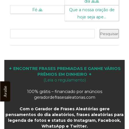
dia 🙏🙏
Fé 🙏
Que a nossa oração de
hoje seja ape...
✦ ENCONTRE FRASES PREMIADAS E GANHE VÁRIOS
PRÊMIOS EM DINHEIRO ✦
(Leia o regulamento)
Avalie
100% grátis – financiado por anúncios
geradordefrasesaleatorias.com
Com o Gerador de Frases Aleatórias gere
pensamentos do dia aleatórios, frases aleatórias para
legenda de fotos e status do Instagram, Facebook,
WhatsApp e Twitter.