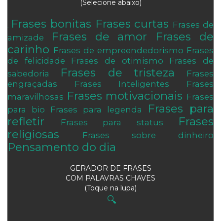
(Selecione abaixo)
Frases bonitas
Frases curtas
Frases de
.
Frases de amor
Frases de
amizade
carinho
Frases de empreendedorismo
Frases
de felicidade
Frases de otimismo
Frases de
Frases de tristeza
sabedoria
Frases
engraçadas
Frases Inteligentes
Frases
Frases motivacionais
maravilhosas
Frases
Frases para
para bio
Frases para legenda
refletir
Frases
Frases para status
religiosas
Frases sobre dinheiro
Pensamento do dia
GERADOR DE FRASES
COM PALAVRAS CHAVES
(Toque na lupa)
🔍