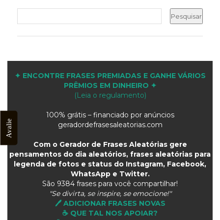
✦ ENCONTRE FRASES PREMIADAS E GANHE VÁRIOS
PRÊMIOS EM DINHEIRO ✦
(Leia o regulamento)
100% grátis – financiado por anúncios
Avalie
geradordefrasesaleatorias.com
Com o Gerador de Frases Aleatórias gere
pensamentos do dia aleatórios, frases aleatórias para
legenda de fotos e status do Instagram, Facebook,
WhatsApp e Twitter.
São
9384 frases para você compartilhar!
"Se divirta, se inspire, se emocione!"
🖊️ ADICIONAR FRASES NOVAS
☕ QUE TAL NOS APOIAR?