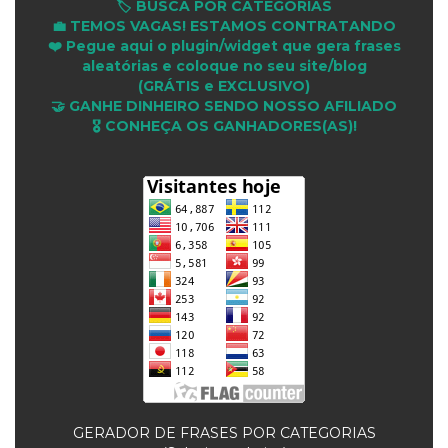
🏷️ BUSCA POR CATEGORIAS
💼 TEMOS VAGAS! ESTAMOS CONTRATANDO
❤️ Pegue aqui o plugin/widget que gera frases
aleatórias e coloque no seu site/blog
(GRÁTIS e EXCLUSIVO)
🤝 GANHE DINHEIRO SENDO NOSSO AFILIADO
🎖 CONHEÇA OS GANHADORES(AS)!
GERADOR DE FRASES POR CATEGORIAS