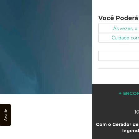
Você Poderá
Às vezes, o 
Cuidado com 
✦ ENCON
Avalie
10
Com o Gerador de 
legend