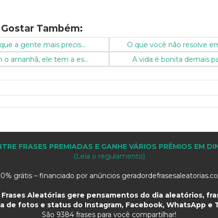
 Gostar Também:
que a gente mais precis...
O que você não resolve em
o amanhã, ele tem a es...
A vida é bonita demais pa
TRE FRASES PREMIADAS E GANHE VÁRIOS PRÊMIOS EM DI
(Leia o regulamento)
0% grátis – financiado por anúncios geradordefrasesaleatorias.
Frases Aleatórias gere pensamentos do dia aleatórios, fras
a de fotos e status do Instagram, Facebook, WhatsApp e T
São
9384 frases para você compartilhar!