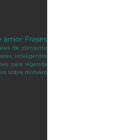
e amor
Frases
ases de otimismo
rases Inteligentes
ases para legenda
ses sobre dinheiro