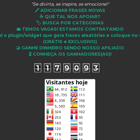
"Se divirta, se inspire, se emocione!"
🖊️ ADICIONAR FRASES NOVAS
☕ QUE TAL NOS APOIAR?
🏷️ BUSCA POR CATEGORIAS
💼 TEMOS VAGAS! ESTAMOS CONTRATANDO
i o plugin/widget que gera frases aleatórias e coloque no 
(GRÁTIS e EXCLUSIVO)
🤝 GANHE DINHEIRO SENDO NOSSO AFILIADO
🎖 CONHEÇA OS GANHADORES(AS)!
1
1
7
9
0
9
3