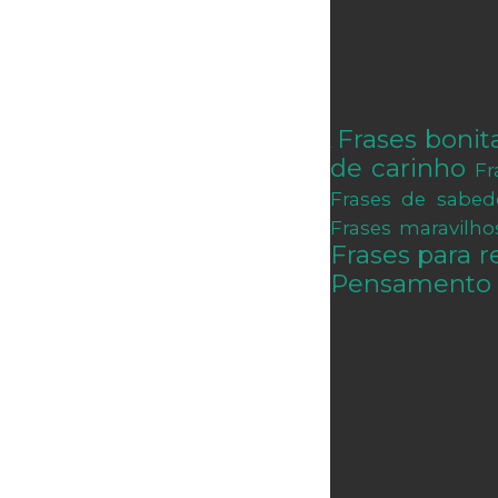
Frases bonit
.
de carinho
Fr
Frases de sabed
Frases maravilho
Frases para re
Pensamento 