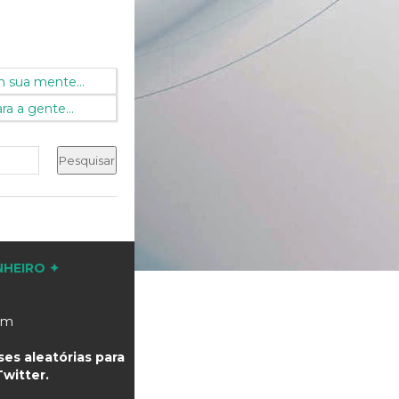
 sua mente...
ra a gente...
NHEIRO ✦
com
es aleatórias para
witter.